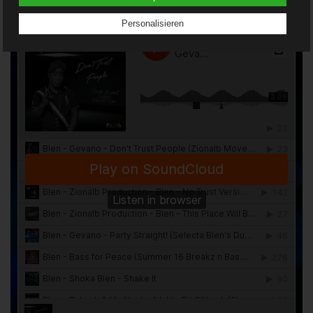
oder vorherzusagen.
Personalisieren
f) Pseudonymisierung
Pseudonymisierung ist die Verarbeitung
personenbezogener Daten in einer Weise, auf welche die
personenbezogenen Daten ohne Hinzuziehung
zusätzlicher Informationen nicht mehr einer spezifischen
betroffenen Person zugeordnet werden können, sofern
diese zusätzlichen Informationen gesondert aufbewahrt
werden und technischen und organisatorischen
Maßnahmen unterliegen, die gewährleisten, dass die
personenbezogenen Daten nicht einer identifizierten oder
identifizierbaren natürlichen Person zugewiesen werden.
g) Verantwortlicher oder für die Verarbeitung
Verantwortlicher
Verantwortlicher oder für die Verarbeitung
Verantwortlicher ist die natürliche oder juristische Person,
Behörde, Einrichtung oder andere Stelle, die allein oder
gemeinsam mit anderen über die Zwecke und Mittel der
Verarbeitung von personenbezogenen Daten entscheidet.
Sind die Zwecke und Mittel dieser Verarbeitung durch das
Unionsrecht oder das Recht der Mitgliedstaaten
vorgegeben, so kann der Verantwortliche
beziehungsweise können die bestimmten Kriterien seiner
Benennung nach dem Unionsrecht oder dem Recht der