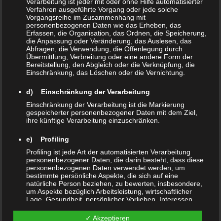
Verarbeitung ist jeder mit oder ohne Hilfe automatisierter
Verfahren ausgeführte Vorgang oder jede solche
In der heutigen Zeit ist es allerdings schwierig nur mit
Vorgangsreihe im Zusammenhang mit
originalen Vinyl scheiben noch alle Neuheiten auf die
personenbezogenen Daten wie das Erheben, das
Erfassen, die Organisation, das Ordnen, die Speicherung,
Speaker zu ballern, weshalb er sich auf den Kompromiss
die Anpassung oder Veränderung, das Auslesen, das
mit digitalem Vinyl zu arbeiten einließ.
Abfragen, die Verwendung, die Offenlegung durch
Übermittlung, Verbreitung oder eine andere Form der
Bereitstellung, den Abgleich oder die Verknüpfung, die
Hauptsächlich konzentrierte er sich in den frühen 00ern
Einschränkung, das Löschen oder die Vernichtung.
auf Drum n Bass und Ragga Jungle.
d) Einschränkung der Verarbeitung
Einschränkung der Verarbeitung ist die Markierung
Später kamen dann noch Breakbeatz und Dubstep dazu.
gespeicherter personenbezogener Daten mit dem Ziel,
ihre künftige Verarbeitung einzuschränken.
Seit neuerer Zeit fokussiert er sich hauptsächlich auf den
e) Profiling
Reggae und Dancehall Sound. Zudem kreiert Blen auch
Profiling ist jede Art der automatisierten Verarbeitung
eigene Remixes, Mastert Dubplates und produziert unter
personenbezogener Daten, die darin besteht, dass diese
anderem auch eigene Riddims!
personenbezogenen Daten verwendet werden, um
bestimmte persönliche Aspekte, die sich auf eine
natürliche Person beziehen, zu bewerten, insbesondere,
um Aspekte bezüglich Arbeitsleistung, wirtschaftlicher
Blen auf
Lage, Gesundheit, persönlicher Vorlieben, Interessen,
Zuverlässigkeit, Verhalten, Aufenthaltsort oder
Soundcloud
Ortswechsel dieser natürlichen Person zu analysieren
✓ Akzeptieren