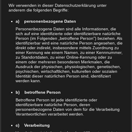
Blen ist immer für eine Überaschung im Set gut und
Wir verwenden in dieser Datenschutzerklärung unter
anderem die folgenden Begriffe:
Ballert euch von klassischem Roots Rock Reggae über
alltime Classics bis hin zu modernem elektronisch
a) personenbezogene Daten
angehauchtem Dancehall alles um die Ohren damit Ihr
Personenbezogene Daten sind alle Informationen, die
sich auf eine identifizierte oder identifizierbare natürliche
euer Tanzbein schwingen könnt!
Person (im Folgenden „betroffene Person") beziehen. Als
identifizierbar wird eine natürliche Person angesehen, die
direkt oder indirekt, insbesondere mittels Zuordnung zu
einer Kennung wie einem Namen, zu einer Kennnummer,
Blen auf Mixcloud
zu Standortdaten, zu einer Online-Kennung oder zu
einem oder mehreren besonderen Merkmalen, die
Ausdruck der physischen, physiologischen, genetischen,
psychischen, wirtschaftlichen, kulturellen oder sozialen
Identität dieser natürlichen Person sind, identifiziert
werden kann.
b) betroffene Person
Betroffene Person ist jede identifizierte oder
identifizierbare natürliche Person, deren
personenbezogene Daten von dem für die Verarbeitung
Verantwortlichen verarbeitet werden.
Seit 1998 arbeitet er am klassischen DJ-ing ganz nach
c) Verarbeitung
dem Moto two Turntables and a Mic.