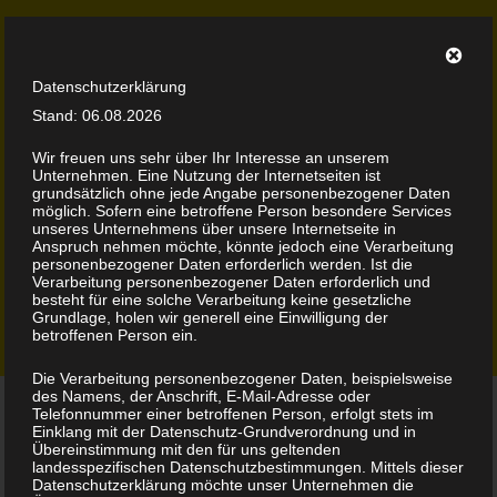
Datenschutzerklärung
Stand: 06.08.2026
Wir freuen uns sehr über Ihr Interesse an unserem
Unternehmen. Eine Nutzung der Internetseiten ist
grundsätzlich ohne jede Angabe personenbezogener Daten
möglich. Sofern eine betroffene Person besondere Services
Zionalb Movement
Reggae | Dancehall | More
unseres Unternehmens über unsere Internetseite in
Anspruch nehmen möchte, könnte jedoch eine Verarbeitung
personenbezogener Daten erforderlich werden. Ist die
Verarbeitung personenbezogener Daten erforderlich und
Selecta Blen
besteht für eine solche Verarbeitung keine gesetzliche
Grundlage, holen wir generell eine Einwilligung der
betroffenen Person ein.
Startseite
We Are!
Selecta Blen
Die Verarbeitung personenbezogener Daten, beispielsweise
des Namens, der Anschrift, E-Mail-Adresse oder
Telefonnummer einer betroffenen Person, erfolgt stets im
Einklang mit der Datenschutz-Grundverordnung und in
Übereinstimmung mit den für uns geltenden
landesspezifischen Datenschutzbestimmungen. Mittels dieser
Datenschutzerklärung möchte unser Unternehmen die