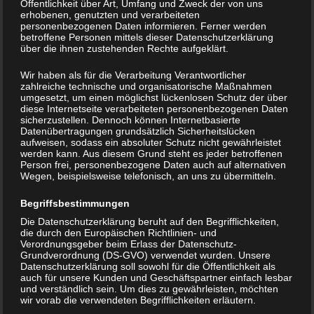
Öffentlichkeit über Art, Umfang und Zweck der von uns
Selecta Blen
erhobenen, genutzten und verarbeiteten
personenbezogenen Daten informieren. Ferner werden
(aka Shoka Blen oder
betroffene Personen mittels dieser Datenschutzerklärung
über die ihnen zustehenden Rechte aufgeklärt.
einfach nur Blen)
Wir haben als für die Verarbeitung Verantwortlicher
zahlreiche technische und organisatorische Maßnahmen
In der frühen Jugend (ca. 1997 -1998) dann fand er durch
umgesetzt, um einen möglichst lückenlosen Schutz der über
das erste digitale Radio einen Reggae – Sender auf dem
diese Internetseite verarbeiteten personenbezogenen Daten
sicherzustellen. Dennoch können Internetbasierte
er erstmals mit seinen Kumpels Danchall zu hören bekam.
Datenübertragungen grundsätzlich Sicherheitslücken
aufweisen, sodass ein absoluter Schutz nicht gewährleistet
werden kann. Aus diesem Grund steht es jeder betroffenen
Damals war der Zugang zum Internet noch sehr
Person frei, personenbezogene Daten auch auf alternativen
beschränkt, so wurden also immer Kassetten
Wegen, beispielsweise telefonisch, an uns zu übermitteln.
aufgenommen und die Augen für die Ausschau nach
Begriffsbestimmungen
diesem faszinierenden Sound geöffnet.
Die Datenschutzerklärung beruht auf den Begrifflichkeiten,
die durch den Europäischen Richtlinien- und
Ab dem Jahr 2000 gab es dann endlich den Zugang zu
Verordnungsgeber beim Erlass der Datenschutz-
Grundverordnung (DS-GVO) verwendet wurden. Unsere
den beliebten 7” Singles aus der Reggae und
Datenschutzerklärung soll sowohl für die Öffentlichkeit als
Dancehallszene im damaligen Blessed Love Shop in
auch für unsere Kunden und Geschäftspartner einfach lesbar
und verständlich sein. Um dies zu gewährleisten, möchten
Stuttgart.
wir vorab die verwendeten Begrifflichkeiten erläutern.