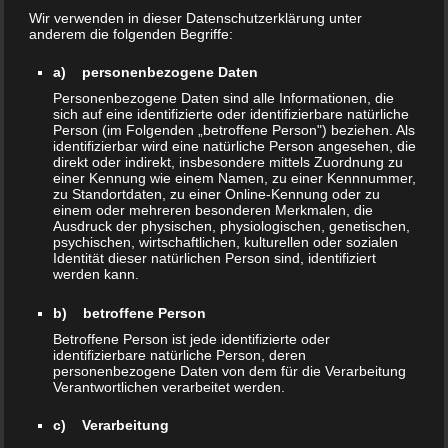
Keep it Real
Wir verwenden in dieser Datenschutzerklärung unter
anderem die folgenden Begriffe:
Kickoff@Balingtown
a) personenbezogene Daten
Bashment
Personenbezogene Daten sind alle Informationen, die
sich auf eine identifizierte oder identifizierbare natürliche
Person (im Folgenden „betroffene Person") beziehen. Als
SelectaBlen
30. Juni 2022
identifizierbar wird eine natürliche Person angesehen, die
direkt oder indirekt, insbesondere mittels Zuordnung zu
Eventankündigung
einer Kennung wie einem Namen, zu einer Kennnummer,
zu Standortdaten, zu einer Online-Kennung oder zu
Balingen
,
balingtownbashment
,
einem oder mehreren besonderen Merkmalen, die
bashment
,
Dancehall
,
keepitreal
,
Ausdruck der physischen, physiologischen, genetischen,
psychischen, wirtschaftlichen, kulturellen oder sozialen
kickoff
,
macadamyasound
,
reggae
,
Identität dieser natürlichen Person sind, identifiziert
suluinsound
werden kann.
Keine Kommentare
b) betroffene Person
Betroffene Person ist jede identifizierte oder
Aber wer ist alles mit von der Party?!
identifizierbare natürliche Person, deren
personenbezogene Daten von dem für die Verarbeitung
Verantwortlichen verarbeitet werden.
Weiterlesen
c) Verarbeitung