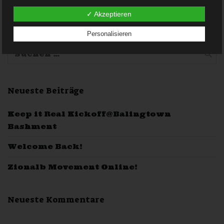
Verarbeitung ist jeder mit oder ohne Hilfe automatisierter
Verfahren ausgeführte Vorgang oder jede solche
✓ Akzeptieren
Vorgangsreihe im Zusammenhang mit
personenbezogenen Daten wie das Erheben, das
Erfassen, die Organisation, das Ordnen, die Speicherung,
Personalisieren
die Anpassung oder Veränderung, das Auslesen, das
Abfragen, die Verwendung, die Offenlegung durch
Übermittlung, Verbreitung oder eine andere Form der
Bereitstellung, den Abgleich oder die Verknüpfung, die
Einschränkung, das Löschen oder die Vernichtung.
Neueste Beiträge
d) Einschränkung der Verarbeitung
Einschränkung der Verarbeitung ist die Markierung
Keep it Real Kickoff@Balingtown
gespeicherter personenbezogener Daten mit dem Ziel,
ihre künftige Verarbeitung einzuschränken.
Bashment
e) Profiling
Welcome Back!
Profiling ist jede Art der automatisierten Verarbeitung
personenbezogener Daten, die darin besteht, dass diese
Zionalb Movement Online!
personenbezogenen Daten verwendet werden, um
bestimmte persönliche Aspekte, die sich auf eine
natürliche Person beziehen, zu bewerten, insbesondere,
um Aspekte bezüglich Arbeitsleistung, wirtschaftlicher
Neueste Kommentare
Lage, Gesundheit, persönlicher Vorlieben, Interessen,
Zuverlässigkeit, Verhalten, Aufenthaltsort oder
Ortswechsel dieser natürlichen Person zu analysieren